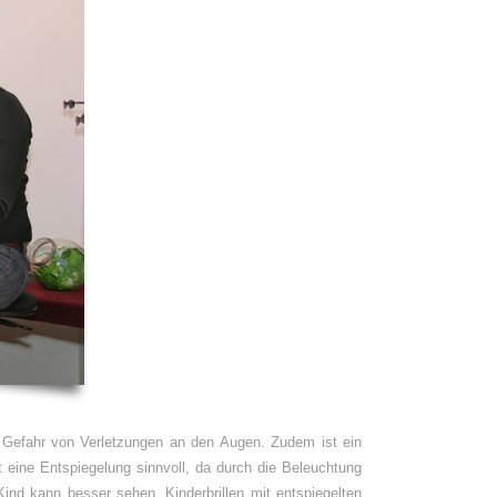
die Gefahr von Verletzungen an den Augen. Zudem ist ein
t eine Entspiegelung sinnvoll, da durch die Beleuchtung
ind kann besser sehen. Kinderbrillen mit entspiegelten