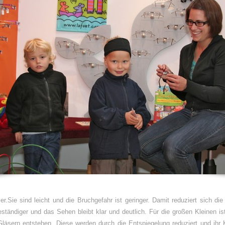
ser.Sie sind leicht und die Bruchgefahr ist geringer. Damit reduziert sich 
eständiger und das Sehen bleibt klar und deutlich. Für die großen Kleinen is
läsern entstehen. Diese werden durch die Entspiegelung reduziert und ihr K