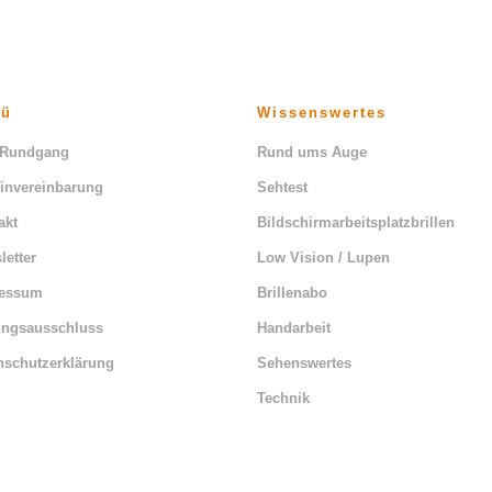
nü
Wissenswertes
 Rundgang
Rund ums Auge
invereinbarung
Sehtest
akt
Bildschirmarbeitsplatzbrillen
letter
Low Vision / Lupen
ressum
Brillenabo
ungsausschluss
Handarbeit
nschutzerklärung
Sehenswertes
Technik