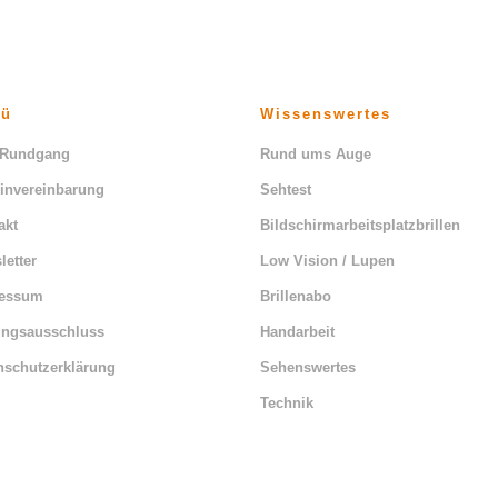
nü
Wissenswertes
 Rundgang
Rund ums Auge
invereinbarung
Sehtest
akt
Bildschirmarbeitsplatzbrillen
letter
Low Vision / Lupen
ressum
Brillenabo
ungsausschluss
Handarbeit
nschutzerklärung
Sehenswertes
Technik