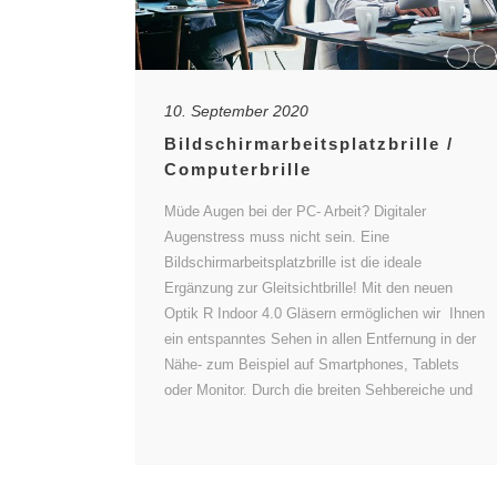
10. September 2020
Bildschirmarbeitsplatzbrille /
Computerbrille
Müde Augen bei der PC- Arbeit? Digitaler
Augenstress muss nicht sein. Eine
Bildschirmarbeitsplatzbrille ist die ideale
Ergänzung zur Gleitsichtbrille! Mit den neuen
Optik R Indoor 4.0 Gläsern ermöglichen wir Ihnen
ein entspanntes Sehen in allen Entfernung in der
Nähe- zum Beispiel auf Smartphones, Tablets
oder Monitor. Durch die breiten Sehbereiche und