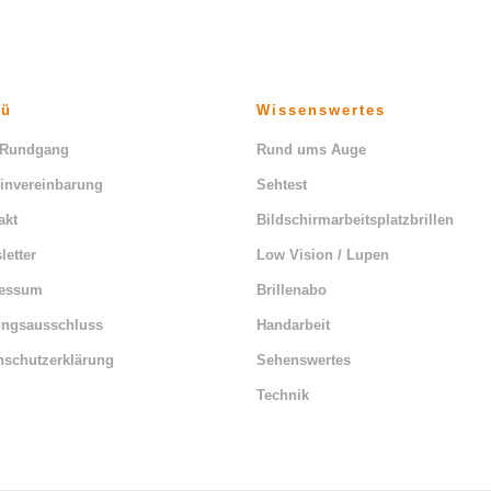
nü
Wissenswertes
 Rundgang
Rund ums Auge
invereinbarung
Sehtest
akt
Bildschirmarbeitsplatzbrillen
letter
Low Vision / Lupen
ressum
Brillenabo
ungsausschluss
Handarbeit
nschutzerklärung
Sehenswertes
Technik