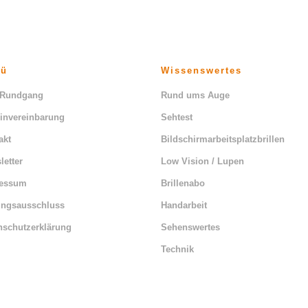
nü
Wissenswertes
 Rundgang
Rund ums Auge
invereinbarung
Sehtest
akt
Bildschirmarbeitsplatzbrillen
letter
Low Vision / Lupen
ressum
Brillenabo
ungsausschluss
Handarbeit
nschutzerklärung
Sehenswertes
Technik