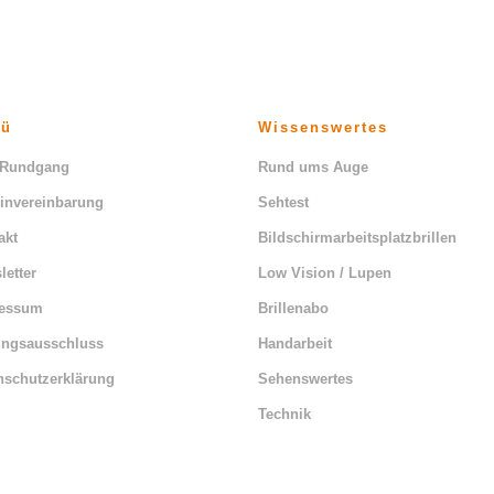
nü
Wissenswertes
 Rundgang
Rund ums Auge
invereinbarung
Sehtest
akt
Bildschirmarbeitsplatzbrillen
letter
Low Vision / Lupen
ressum
Brillenabo
ungsausschluss
Handarbeit
nschutzerklärung
Sehenswertes
Technik