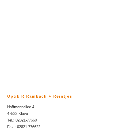
und eine Front mit zwei Gläsern. Doch es
liegt in der Natur der Sache, dass der
Mensch mit der Zeit unzählige Varianten
und Lösungen davon entwickelt hat. Der
Dreiklang aus Tradition, Innovation und
ausgeprägter Schlichtheit fasziniert Götti.
Daraus
Optik R Rambach + Reintjes
Hoffmannallee 4
47533 Kleve
Tel.: 02821-77660
Fax.: 02821-776622