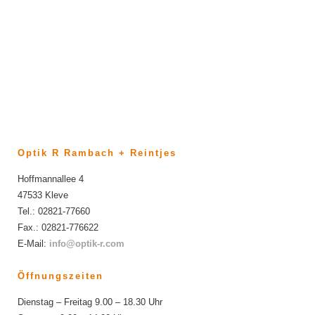
Sportbrillen – evileye
Unabhängig, kompromisslos, individuell
Optik R Rambach + Reintjes
Hoffmannallee 4
47533 Kleve
Tel.: 02821-77660
Fax.: 02821-776622
E-Mail:
info@optik-r.com
Öffnungszeiten
Dienstag – Freitag 9.00 – 18.30 Uhr