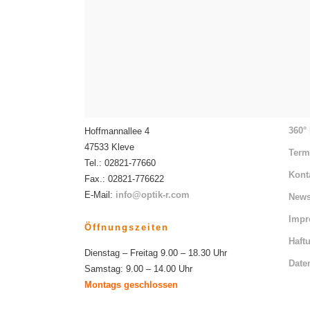
Optik R Rambach + Reintjes
Me
360°
Hoffmannallee 4
47533 Kleve
Term
Tel.: 02821-77660
Kont
Fax.: 02821-776622
E-Mail:
info@optik-r.com
News
Imp
Öffnungszeiten
Haft
Dienstag – Freitag 9.00 – 18.30 Uhr
Date
Samstag: 9.00 – 14.00 Uhr
Montags geschlossen