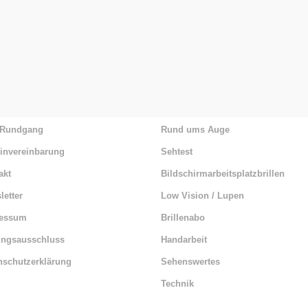
nü
Wissenswertes
 Rundgang
Rund ums Auge
invereinbarung
Sehtest
akt
Bildschirmarbeitsplatzbrillen
letter
Low Vision / Lupen
ressum
Brillenabo
ungsausschluss
Handarbeit
nschutzerklärung
Sehenswertes
Technik