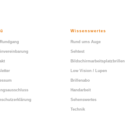
nü
Wissenswertes
 Rundgang
Rund ums Auge
invereinbarung
Sehtest
akt
Bildschirmarbeitsplatzbrillen
letter
Low Vision / Lupen
ressum
Brillenabo
ungsausschluss
Handarbeit
nschutzerklärung
Sehenswertes
Technik