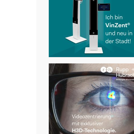
Optik R Rambach + Reintjes
Me
360°
Hoffmannallee 4
47533 Kleve
Term
Tel.: 02821-77660
Kont
Fax.: 02821-776622
E-Mail:
info@optik-r.com
News
Imp
Öffnungszeiten
Haft
Dienstag – Freitag 9.00 – 18.30 Uhr