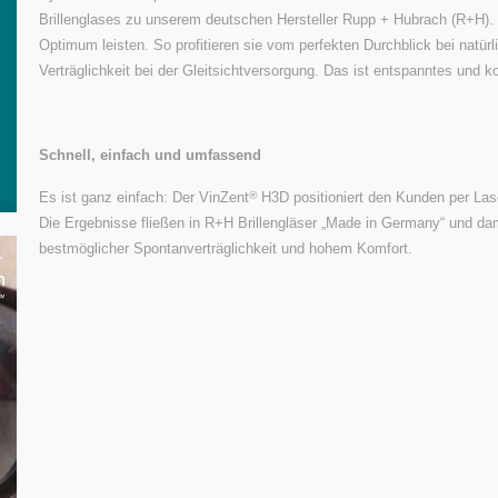
Brillenglases zu unserem deutschen Hersteller Rupp + Hubrach (R+H). N
Optimum leisten. So profitieren sie vom perfekten Durchblick bei natür
Verträglichkeit bei der Gleitsichtversorgung. Das ist entspanntes und
Schnell, einfach und umfassend
Es ist ganz einfach: Der VinZent
H3D positioniert den Kunden per Las
®
Die Ergebnisse fließen in R+H Brillengläser „Made in Germany“ und da
bestmöglicher Spontanverträglichkeit und hohem Komfort.
nü
Wissenswertes
 Rundgang
Rund ums Auge
invereinbarung
Sehtest
akt
Bildschirmarbeitsplatzbrillen
letter
Low Vision / Lupen
ressum
Brillenabo
ungsausschluss
Handarbeit